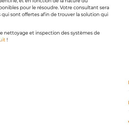
entifié, et en fonction de la nature du
onibles pour le résoudre. Votre consultant sera
ui sont offertes afin de trouver la solution qui
de nettoyage et inspection des systèmes de
uit
!