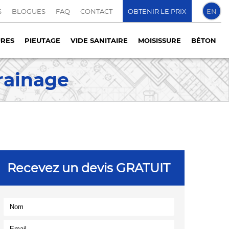
S
BLOGUES
FAQ
CONTACT
OBTENIR LE PRIX
EN
URES
PIEUTAGE
VIDE SANITAIRE
MOISISSURE
BÉTON
rainage
Recevez un devis GRATUIT