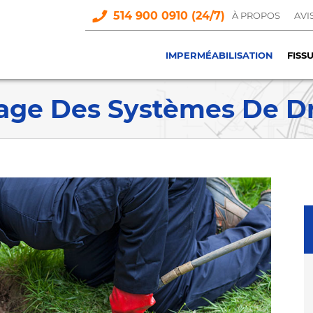
514 900 0910 (24/7)
À PROPOS
AVI
IMPERMÉABILISATION
FISS
age Des Systèmes De D