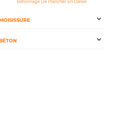
Bétonnage De Plancher En Dalles
MOISISSURE
BÉTON